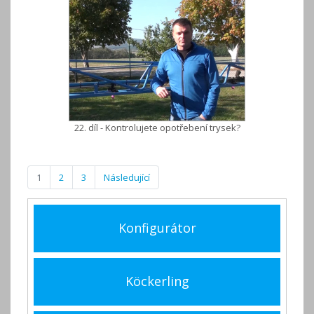
22. díl - Kontrolujete opotřebení trysek?
1
2
3
Následující
Konfigurátor
Köckerling