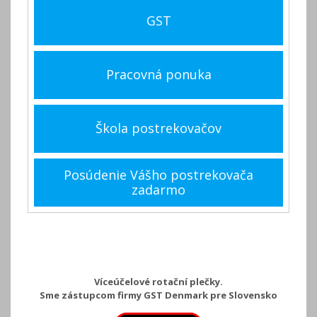
GST
Pracovná ponuka
Škola postrekovačov
Posúdenie Vášho postrekovača
zadarmo
Víceúčelové rotační plečky.
Sme zástupcom firmy GST Denmark pre Slovensko