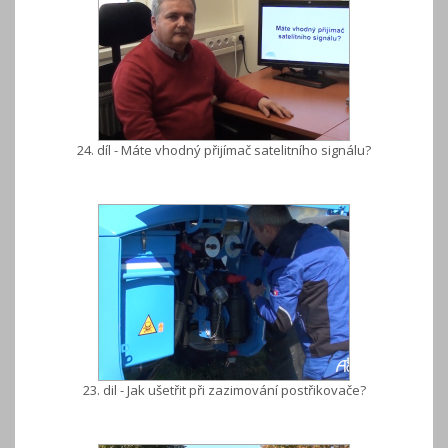
24. díl - Máte vhodný přijímač satelitního signálu?
23. dil - Jak ušetřit při zazimování postřikovače?