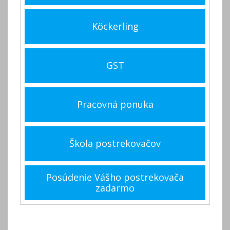
Köckerling
GST
Pracovná ponuka
Škola postrekovačov
Posúdenie Vášho postrekovača
zadarmo