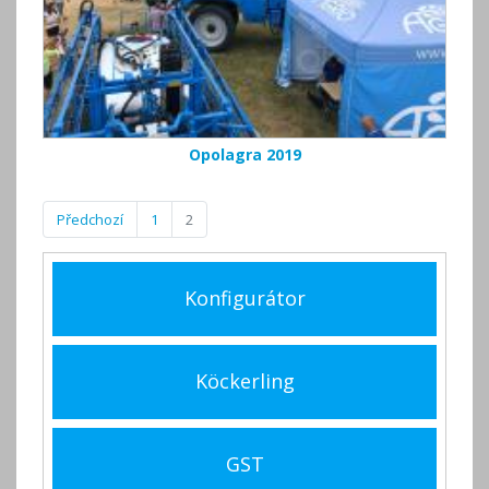
Opolagra 2019
Předchozí
1
2
Konfigurátor
Köckerling
GST