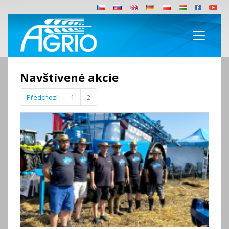
Navštívené akcie
Předchozí
1
2