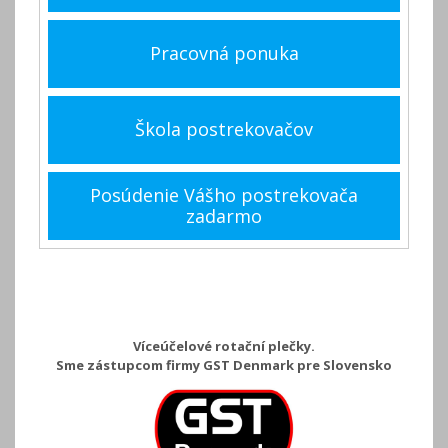
Pracovná ponuka
Škola postrekovačov
Posúdenie Vášho postrekovača
zadarmo
Víceúčelové rotační plečky.
Sme zástupcom firmy GST Denmark pre Slovensko