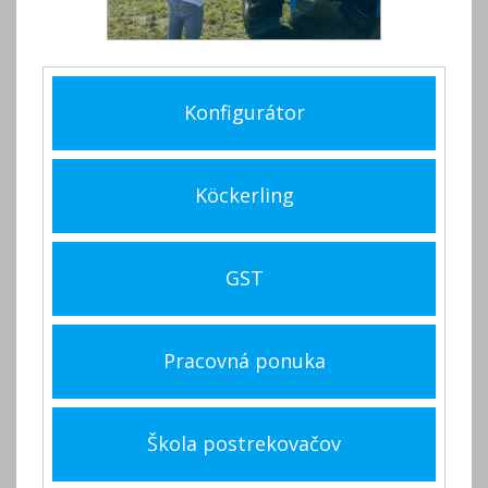
Konfigurátor
Köckerling
GST
Pracovná ponuka
Škola postrekovačov